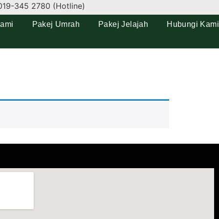
019-345 2780 (Hotline)
Kami
Pakej Umrah
Pakej Jelajah
Hubungi Kami