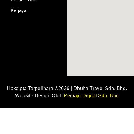
D.I.Y
Kerjaya
Jimat
 Ekonomi
 Sederhana
 Dekat
 Premium
Hakcipta Terpelihara ©2026 | Dhuha Travel Sdn. Bhd.
Website Design Oleh
Pemaju Digital Sdn. Bhd