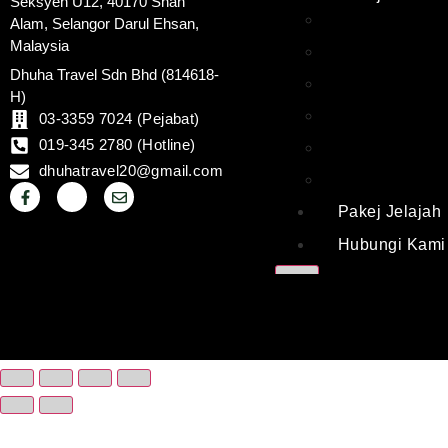
Seksyen U12, 40170 Shah
Pakej Umrah 
Alam, Selangor Darul Ehsan,
Malaysia
Pakej Umrah 
Dhuha Travel Sdn Bhd (814618-
Pakej Umrah
H)
Pakej Umrah
03-3359 7024 (Pejabat)
019-345 2780 (Hotline)
Pakej Umrah
dhuhatravel20@gmail.com
Pakej Umrah
Pakej Jelajah
Hubungi Kami
X