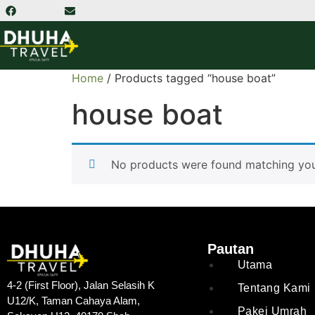
Home
/ Products tagged “house boat”
house boat
No products were found matching your
Pautan
Utama
4-2 (First Floor), Jalan Selasih K
Tentang Kami
U12/K, Taman Cahaya Alam,
Pakej Umrah