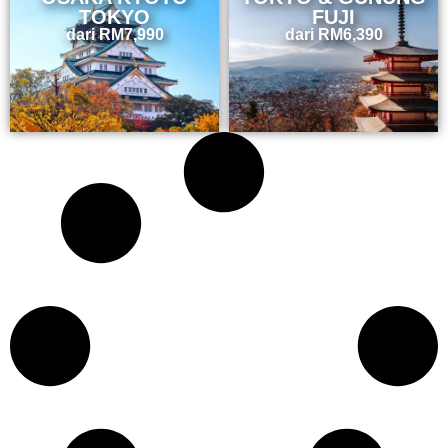
TOKYO
FUJI
dari
RM
7,990
dari
RM
6,390