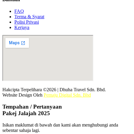
FAQ
Terma & Syarat
Polisi Privasi
Kerjaya
Hakcipta Terpelihara ©2026 | Dhuha Travel Sdn. Bhd.
Website Design Oleh
Pemaju Digital Sdn. Bhd
Tempahan / Pertanyaan
Pakej Jalajah 2025
Isikan maklumat di bawah dan kami akan menghubungi anda
sebentar sahaja lagi.