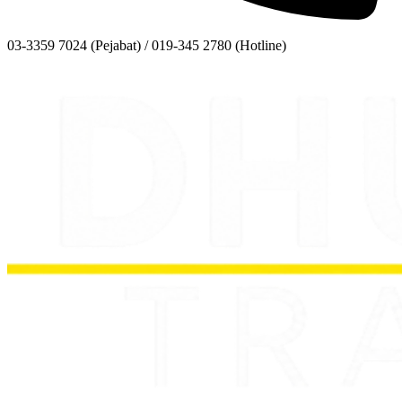
03-3359 7024 (Pejabat) / 019-345 2780 (Hotline)