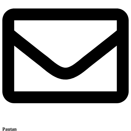
Pautan