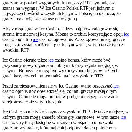
graczom w postaci wygranych. Im wyższy RTP, tym większa
szansa na wygraną. W Ice Casino Polska RTP jest jednym z
najwyższych wśród wszystkich kasyn w Polsce, co oznacza, że
gracze mają większe szanse na wygraną.
Aby zacząć grać w Ice Casino, należy najpierw zalogować się na
stronie internetowej kasyna. Można to zrobić, korzystając z opcji
ice
casino login lub
ice
casino logowanie. Po zalogowaniu się, gracze
mogą skorzystać z różnych gier kasynowych, w tym także tych z
wysokim RTP.
Ice Casino oferuje także
ice
casino bonus, który może być
przyznany nowym graczom lub tym, którzy regularnie grają w
kasynie. Bonusy te mogą być wykorzystane do gry w różnych
grach kasynowych, w tym także tych z wysokim RTP.
Przed zarejestrowaniem się w Ice Casino, warto przeczytać
ice
casino opinie, aby dowiedzieć się, co inni gracze myślą o tym
kasynie. Opinie te mogą pomóc w podjęciu decyzji, czy warto
zarejestrować się w tym kasynie.
Ice Casino to nie tylko kasyno z wysokim RTP, ale także miejsce, w
którym gracze mogą znaleźć różne gry kasynowe, w tym także
ice
casino. Gry te są dostępne w różnych wersjach, co pozwala
graczom wybrać tę, która najlepiej odpowiada ich potrzebom.