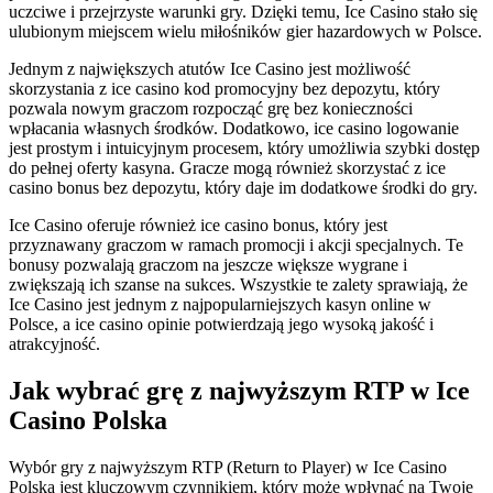
uczciwe i przejrzyste warunki gry. Dzięki temu, Ice Casino stało się
ulubionym miejscem wielu miłośników gier hazardowych w Polsce.
Jednym z największych atutów Ice Casino jest możliwość
skorzystania z ice casino kod promocyjny bez depozytu, który
pozwala nowym graczom rozpocząć grę bez konieczności
wpłacania własnych środków. Dodatkowo, ice casino logowanie
jest prostym i intuicyjnym procesem, który umożliwia szybki dostęp
do pełnej oferty kasyna. Gracze mogą również skorzystać z ice
casino bonus bez depozytu, który daje im dodatkowe środki do gry.
Ice Casino oferuje również ice casino bonus, który jest
przyznawany graczom w ramach promocji i akcji specjalnych. Te
bonusy pozwalają graczom na jeszcze większe wygrane i
zwiększają ich szanse na sukces. Wszystkie te zalety sprawiają, że
Ice Casino jest jednym z najpopularniejszych kasyn online w
Polsce, a ice casino opinie potwierdzają jego wysoką jakość i
atrakcyjność.
Jak wybrać grę z najwyższym RTP w Ice
Casino Polska
Wybór gry z najwyższym RTP (Return to Player) w Ice Casino
Polska jest kluczowym czynnikiem, który może wpłynąć na Twoje