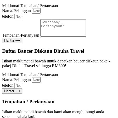
Maklumat Tempahan/ Pertanyaan
Nama-Pelanggan
telefon
Tempahan-Pertanyaan
Hantar ⟶
Daftar Baucer Diskaun Dhuha Travel
Isikan maklumat di bawah untuk dapatkan baucer diskaun pakej-
pakej Dhuha Travel sehingga RM300!
Maklumat Tempahan/ Pertanyaan
Nama-Pelanggan
telefon
Hantar ⟶
Tempahan / Pertanyaan
Isikan maklumat di bawah dan kami akan menghubungi anda
sebentar sahaja lagi.