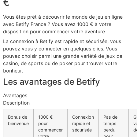
€
Vous êtes prêt à découvrir le monde de jeu en ligne
avec Betify France ? Vous avez 1000 € à votre
disposition pour commencer votre aventure !
La connexion à Betify est rapide et sécurisée, vous
pouvez vous y connecter en quelques clics. Vous
pouvez choisir parmi une grande variété de jeux de
casino, de sports ou de poker pour trouver votre
bonheur.
Les avantages de Betify
Avantages
Description
Bonus de
1000 €
Connexion
Pas de
G
bienvenue
pour
rapide et
temps
v
commencer
sécurisée
perdu
d
votre
pour