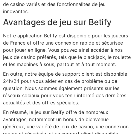
de casino variés et des fonctionnalités de jeu
innovantes.
Avantages de jeu sur Betify
Notre application Betify est disponible pour les joueurs
de France et offre une connexion rapide et sécurisée
pour jouer en ligne. Vous pouvez ainsi accéder à nos
jeux de casino préférés, tels que le blackjack, le roulette
et les machines à sous, partout et à tout moment.
En outre, notre équipe de support client est disponible
24h/24 pour vous aider en cas de problème ou de
question. Nous sommes également présents sur les
réseaux sociaux pour vous tenir informé des dernières
actualités et des offres spéciales.
En résumé, le jeu sur Betify offre de nombreux
avantages, notamment un bonus de bienvenue
généreux, une variété de jeux de casino, une connexion
rapide et sécurisée, et un support client disponible