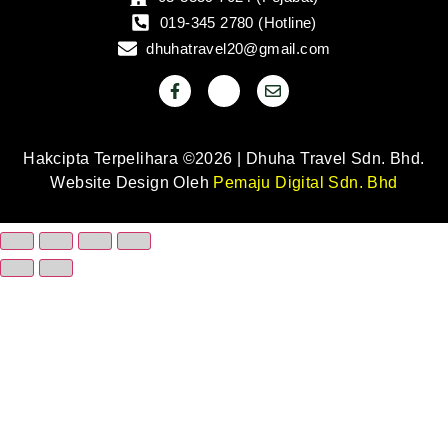
019-345 2780 (Hotline)
dhuhatravel20@gmail.com
Hakcipta Terpelihara ©2026 | Dhuha Travel Sdn. Bhd.
Website Design Oleh
Pemaju Digital Sdn. Bhd