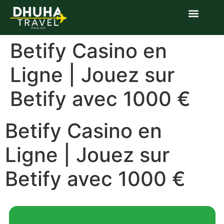
Tentang Kami
Pakej Umrah
Pakej Jelaja
Hubungi Kami
Betify Casino en
Ligne | Jouez sur
Betify avec 1000 €
Betify Casino en
Ligne | Jouez sur
Betify avec 1000 €